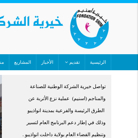
تجاوز
إلى
المحتوى
الرئيسي
MAIN
الرئيسية
تقديم
الأخبار
المشاريع
من
NAVIGATION
أشرفت السيدة الوالي اطفيلة محمدن
تواصل خيرية الشركة الوطنية للصناعة
حادن اليوم الجمعة 03/07/2026 على
والمناجم (اسنيم) عملية نزع الأتربة عن
إطلاق مكونة جديدة في برنامج تسيير
الطرق الرئيسة والفرعية بمدينة انواذيبو
وتنطيم المجال العمومي لولاية داخلت
وذلك في إطار دعم البرنامج العام لتسير
انواذيبو ممولة من طرف خيرية الشركة
وتنظيم الفضاء العام بولاية داخلت انواذيبو .