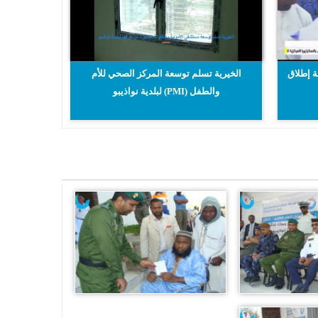
ة إطلاق
الخيرية تسلم توسعة المركز الصحي للأم
والطفل (PMI) لبلدية نواذيبو