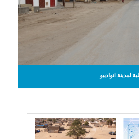
ية لمدينة انواذيبو
لمجال العمومي لداخلت انواذيبو