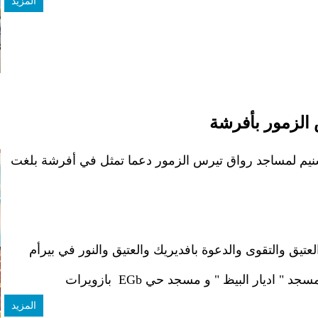
المزيد
الزمور بأفرشة
سنيم لمساجد رواق تيرس الزمور دعما تمثل في أفرشة بلغت
تيق والتقوى والدعوة بافديريك والعتيق والنور في بيرأم
ديار البيظ " و مسجد حي EGb بازويرات
المزيد