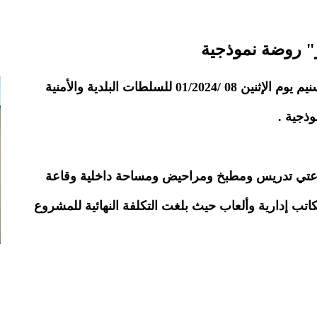
" روضة نموذجية
سلمت خيرية الشركة الوطنية للصناعة والمناجم اسنيم يوم الإثنين 08 /01/2024 للسلطات البلدية والأمنية
وذجية .
حة 256 م2 وتتكون من قاعتي تدريس ومطبخ ومراحيض ومساحة داخلية وقاعة
تب إدارية وألعاب حيث بلغت التكلفة النهائية للمشروع