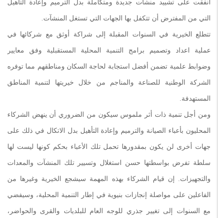
أنفقت على تشييد منشآت جديدة ومتكاملة بدل الترميم وإعادة التأهيل
التي من المفترض أن تتكفل بها الجهات التي تستغل المنشآت.
تتطلع الخيرية في السنوات المقبلة إلى شراكة أوثق مع شركائها في
عملية اعداد وتصميم برامج التنمية المحلية المستقبلية وفق معايير
وضوابط علمية تضمن أفضل استجابة لحاجة السكان ومناطقهم مما توفره
الشركة الوطنية للصناعة والمناجم من خلال خيريتها لتنمية المناطق
المستهدفة.
ومن أجل تنمية ذات أثر ملموس سيكون من الضروري أن ينهض الشركاء
المحليون بأعباء الصيانة والترميم وإعادة التأهيل بدل الاتكال في ذلك على
جهات أخرى لن يكون بمقدورها تحمل تلك الأعباء بحكم كونها ليست لها
سلطة تفرض بواسطتها حسن استغلال وتسيير تلك المنشآت والمعدات
والتجهيزات. إن قيام الشركاء بهذه المهمة سيشجع الخيرية وغيرها من
الفاعلين على مواصلة إنجازات بنيوية في إطار التنمية المحلية، وسيفضي
مع السنوات إلى تغيير جذري للوجه العام للبلديات والقرى والحواضر،