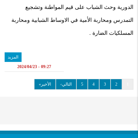
الدورية وحث الشباب على قيم المواطنة وتشجيع
التمدرس ومحاربة الأمية في الاوساط الشبابية ومحاربة
المسلكيات الضارة .
المزيد
09:27 - 2024/04/23
1
Current
2
الصفحة
3
الصفحة
4
الصفحة
5
الصفحة
التالي›
الصفحة
Last
الأخير»
Pagination
page
التالية
page