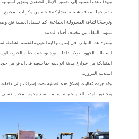
وتهدف هذه العملية إلى تحسين الإطار الحضري وتعزيز انسيابية 
تنفيذ حملة نظافة شاملة بمشاركة فاعلة من مكونات المجتمع الم
وترسيخًا لثقافة المسؤولية الجماعية. كما تشمل العملية فتح وص
تسهيل التنقل بين مختلف أحياء المدينة.
وتندرج هذه المبادرة في إطار مواكبة الخيرية للحملة الشاملة لتن
السلطات الجهوية بولاية داخلت نواذيبو، حيث عبأت الخيرية الوسائ
المتهالكة من شوارع مدينة انواذيبو، بما يسهم في الرفع من ج
السلامة المرورية.
وقد جرت فعاليات إطلاق هذه العملية تحت إشراف والي داخلت ن
وبحضور المدير العام لخيرية اسنيم، السيد محمد المختار حسني عبد