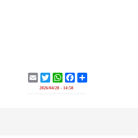
Email
WhatsApp
Twitter
Facebook
Share
14:50 - 2026/04/28