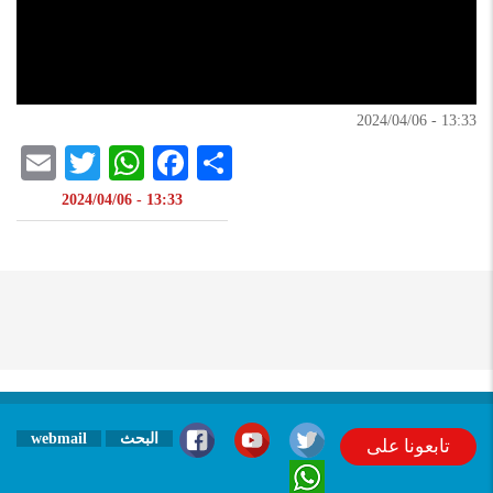
13:33 - 2024/04/06
il
atsApp
itter
Facebook
Share
13:33 - 2024/04/06
البحث
webmail
تابعونا على