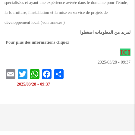
spécialisées et ayant une expérience avérée dans le domaine pour l'étude,
la fourniture, l'installation et la mise en service de projets de
développement local (voir annexe )
لمزيد من المعلومات اضغطوا
Pour plus des informations cliquez
ICI
09:37 - 2025/03/28
il
atsApp
itter
Facebook
Share
09:37 - 2025/03/28