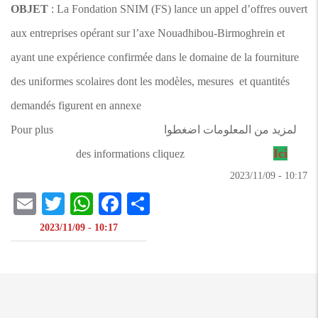
OBJET
: La Fondation SNIM (FS) lance un appel d’offres ouvert
aux entreprises opérant sur l’axe Nouadhibou-Birmoghrein et
ayant une expérience confirmée dans le domaine de la fourniture
des uniformes scolaires dont les modèles, mesures et quantités
demandés figurent en annexe
لمزيد من المعلومات اضغطوا Pour plus
Ici
des informations cliquez
10:17 - 2023/11/09
il
atsApp
itter
Facebook
Share
10:17 - 2023/11/09