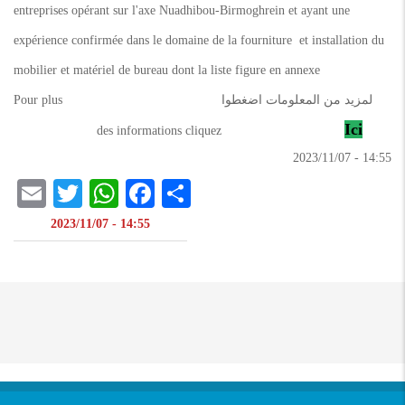
entreprises opérant sur l'axe Nuadhibou-Birmoghrein et ayant une
expérience confirmée dans le domaine de la fourniture et installation du
mobilier et matériel de bureau dont la liste figure en annexe
لمزيد من المعلومات اضغطوا Pour plus
Ici
des informations cliquez
14:55 - 2023/11/07
il
atsApp
itter
Facebook
Share
14:55 - 2023/11/07