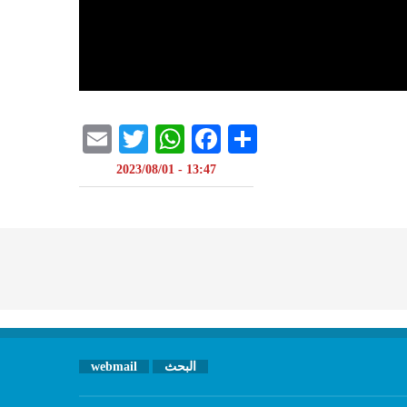
Email
WhatsApp
Twitter
Facebook
Share
13:47 - 2023/08/01
البحث
webmail